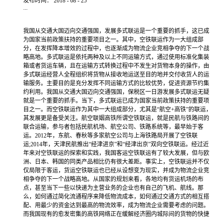
发布时间：
2018
-
08
-
25
...
我国从交通大国迈向交通强国，发展多式联运是一个重要的抓手，这已成
为国家当前政策扶持的重要项目之一。其中，空铁联运作为一大组成部
分，在发挥降本增效的过程中，也逐渐成为物流企业竞相争夺的下一个战
略高地。多式联运是依托两种及以上不同运输方式，通过使用标准化集装
箱或者货运车辆，且在运输方式转换过程中不发生对货物本身的操作，由
多式联运经营人全程组织将货物从接收地运送至目的地并交付收货人的运
输服务。主要目的是充分发挥不同运输方式的比较优势，促进资源节约集
约利用。我国从交通大国迈向交通强国，保税区一日游发展多式联运无疑
就是一个重要的抓手。当下，多式联运已成为国家当前政策扶持的重要项
目之一。而空铁联运作为其中一大组成部分，尤其是“航空+高铁”的联运，
其发展更是备受关注。航空联姻高铁所谓空铁联运，就是民航与铁路间的
联合运输，参与者包括民航机场、航空公司、铁路系统等，最早始于客
运。2012年，东航、春秋等多家航空公司与上海铁路局开展了空铁联
运;2014年，天津民航推出“经津进京”和“经津出京”双向空铁联运。经过近
年来对空铁联运的探索和实践，我国客运空铁联运有了较大发展，但与欧
洲、日本、韩国的同类产品相比仍有很大差距。事实上，空铁联运并不仅
仅局限于客运，货运空铁联运也已经从设想变为现实，并成为物流企业竞
相争夺的下一个战略高地。从国家的规划来看，各地均有货运机场的布
点，甚至当下一些以快递为主营业务的企业也有自己的飞机、航线。那
么，如何通过简化流通程序来降低物流成本，如何通过交通方式的相互搭
配、用最少的资金达到最高的物流效率，成为物流企业需要考虑的问题。
而我国现有的愈发密集的高铁网络正在缓解经济圈内城际间的货物的快捷