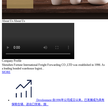
About Us
About Us
Company Profile
Shenzhen Fortune International Freight Forwarding CO.,LTD was established in 1996. As
a leading bonded warehouse logisti...
MORE
Development
自1996年公司成立以来，已发展成为具有
保税仓储、进出口贸易、国...