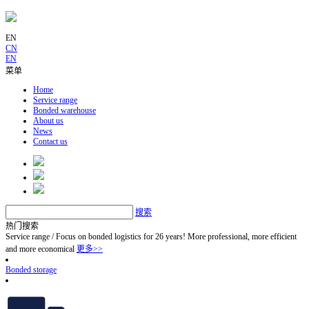
EN
CN
EN
菜单
Home
Service range
Bonded warehouse
About us
News
Contact us
搜索
热门搜索
Service range
/
Focus on bonded logistics for 26 years! More professional, more efficient
and more economical
更多>>
Bonded storage