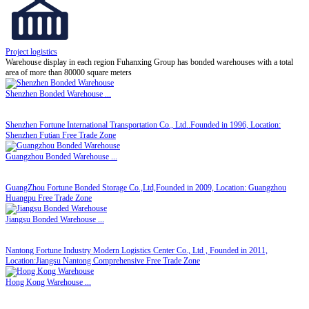
Project logistics
Warehouse display in each region
Fuhanxing Group has bonded warehouses with a total
area of more than 80000 square meters
Shenzhen Bonded Warehouse
...
Shenzhen Fortune International Transportation Co., Ltd..Founded in 1996, Location:
Shenzhen Futian Free Trade Zone
Guangzhou Bonded Warehouse
...
GuangZhou Fortune Bonded Storage Co.,Ltd,Founded in 2009, Location: Guangzhou
Huangpu Free Trade Zone
Jiangsu Bonded Warehouse
...
Nantong Fortune Industry Modern Logistics Center Co., Ltd , Founded in 2011,
Location:Jiangsu Nantong Comprehensive Free Trade Zone
Hong Kong Warehouse
...