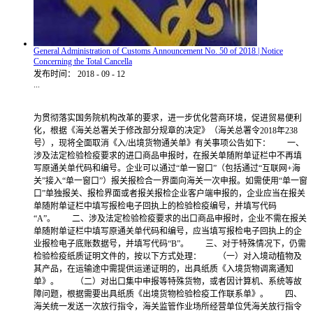
General Administration of Customs Announcement No. 50 of 2018 | Notice
Concerning the Total Cancella
发布时间：
2018
-
09
-
12
...
为贯彻落实国务院机构改革的要求，进一步优化营商环境，促进贸易便利
化，根据《海关总署关于修改部分规章的决定》（海关总署令2018年238
号），现将全面取消《入/出境货物通关单》有关事项公告如下： 一、
涉及法定检验检疫要求的进口商品申报时，在报关单随附单证栏中不再填
写原通关单代码和编号。企业可以通过“单一窗口”（包括通过“互联网+海
关”接入“单一窗口”）报关报检合一界面向海关一次申报。如需使用“单一窗
口”单独报关、报检界面或者报关报检企业客户端申报的，企业应当在报关
单随附单证栏中填写报检电子回执上的检验检疫编号，并填写代码
“A”。 二、涉及法定检验检疫要求的出口商品申报时，企业不需在报关
单随附单证栏中填写原通关单代码和编号，应当填写报检电子回执上的企
业报检电子底账数据号，并填写代码“B”。 三、对于特殊情况下，仍需
检验检疫纸质证明文件的，按以下方式处理： （一）对入境动植物及
其产品，在运输途中需提供运递证明的，出具纸质《入境货物调离通知
单》。 （二）对出口集中申报等特殊货物，或者因计算机、系统等故
障问题，根据需要出具纸质《出境货物检验检疫工作联系单》。 四、
海关统一发送一次放行指令，海关监管作业场所经营单位凭海关放行指令